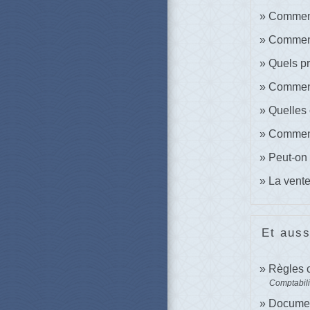
Comment 
Comment 
Quels pr
Comment 
Quelles 
Comment 
Peut-on 
La vente
Et auss
Règles 
Comptabili
Documen