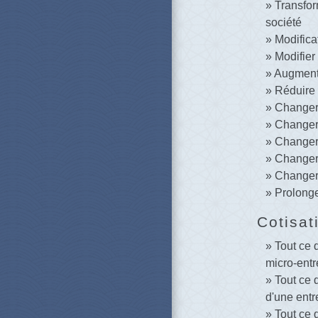
Transfor
société
Modifica
Modifier 
Augmente
Réduire 
Changer 
Changer 
Changer 
Changer 
Changer 
Prolonge
Cotisat
Tout ce q
micro-ent
Tout ce q
d'une entr
Tout ce q