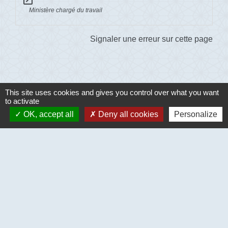
Ministère chargé du travail
Signaler une erreur sur cette page
This site uses cookies and gives you control over what you want
to activate
Contacts
OK, accept all
Deny all cookies
Personalize
Commune de Ecouis
Mairie - 1 place de la mairie - BP 8
27440 Écouis - FRANCE
+33 2 32 69 44 11
Mentions légales
-
Politique de confidentialité
-
Accessibilité
-
Plan du site
-
Gestion des cookies