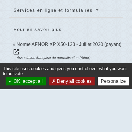
Services en ligne et formulaires
Pour en savoir plus
Norme AFNOR XP X50-123 - Juillet 2020 (payant)
open_in_new
Association française de normalisation (Afnor)
This site uses cookies and gives you control over what you want
to activate
Signaler une erreur sur cette page
OK, accept all
Deny all cookies
Personalize
Contacts
Commune de Ecouis
Mairie - 1 place de la mairie - BP 8