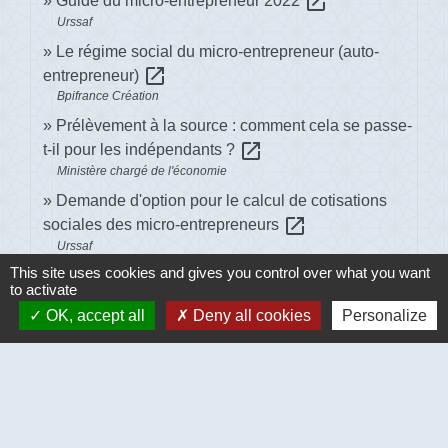
open_in_new
Guide du micro-entrepreneur 2022
Urssaf
Le régime social du micro-entrepreneur (auto-
open_in_new
entrepreneur)
Bpifrance Création
Prélèvement à la source : comment cela se passe-
open_in_new
t-il pour les indépendants ?
Ministère chargé de l'économie
Demande d'option pour le calcul de cotisations
open_in_new
sociales des micro-entrepreneurs
Urssaf
This site uses cookies and gives you control over what you want
to activate
Signaler une erreur sur cette page
OK, accept all
Deny all cookies
Personalize
Contacts