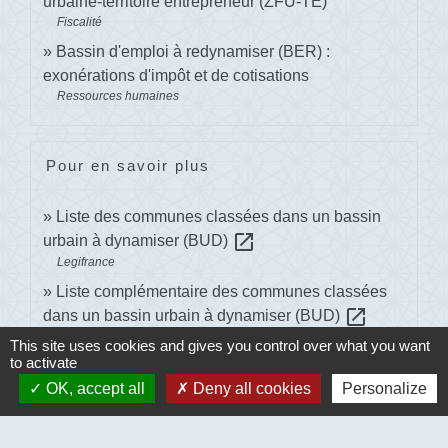
urbaine-territoire entrepreneur (ZFU-TE)
Fiscalité
Bassin d'emploi à redynamiser (BER) :
exonérations d'impôt et de cotisations
Ressources humaines
Pour en savoir plus
Liste des communes classées dans un bassin
open_in_new
urbain à dynamiser (BUD)
Legifrance
Liste complémentaire des communes classées
open_in_new
dans un bassin urbain à dynamiser (BUD)
Legifrance
This site uses cookies and gives you control over what you want
to activate
OK, accept all
Deny all cookies
Personalize
Signaler une erreur sur cette page