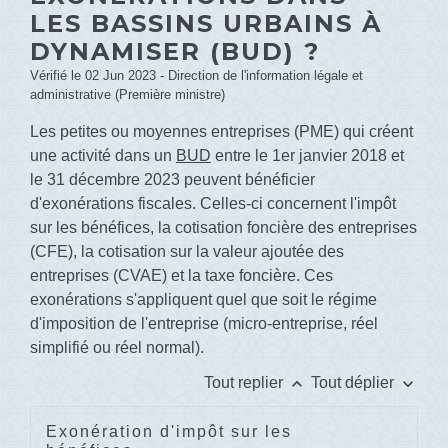
LES BASSINS URBAINS À
DYNAMISER (BUD) ?
Vérifié le 02 Jun 2023 - Direction de l'information légale et
administrative (Première ministre)
Les petites ou moyennes entreprises (PME) qui créent
une activité dans un
BUD
entre le 1
er
janvier 2018 et
le 31 décembre 2023 peuvent bénéficier
d'exonérations fiscales. Celles-ci concernent l'impôt
sur les bénéfices, la cotisation foncière des entreprises
(CFE), la cotisation sur la valeur ajoutée des
entreprises (CVAE) et la taxe foncière. Ces
exonérations s'appliquent quel que soit le régime
d'imposition de l'entreprise (micro-entreprise, réel
simplifié ou réel normal).
keyboard_arrow_up
keyboard_arrow_down
Tout replier
Tout déplier
Exonération d'impôt sur les