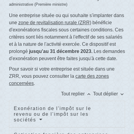
administrative (Première ministre)
Une entreprise située ou qui souhaite s'implanter dans
une
zone de revitalisation rurale (ZRR)
bénéficie
d'exonérations fiscales sous certaines conditions. Ces
critères sont liés notamment à l'effectif de ses salariés
et à la nature de l'activité exercée. Ce dispositif est
prolongé
jusqu'au
31 décembre 2023.
Les demandes
d'exonération peuvent être faites jusqu'à cette date.
Pour savoir si votre entreprise est située dans une
ZRR, vous pouvez consulter la
carte des zones
concernées
.
keyboard_arrow_up
keyboard_arrow_down
Tout replier
Tout déplier
Exonération de l'impôt sur le
revenu ou de l'impôt sur les
sociétés