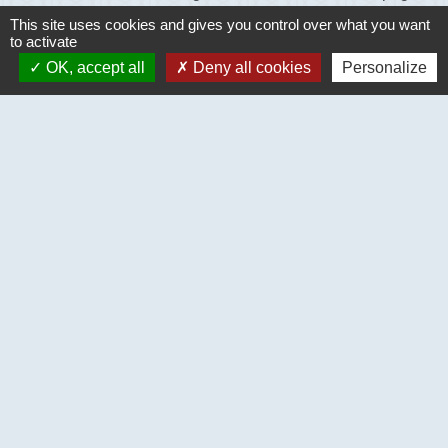
This site uses cookies and gives you control over what you want
to activate
OK, accept all
Deny all cookies
Personalize
Contacts
Commune de Ecouis
Mairie - 1 place de la mairie - BP 8
27440 Écouis - FRANCE
+33 2 32 69 44 11
Mentions légales
-
Politique de confidentialité
-
Accessibilité
-
Plan du site
-
Gestion des cookies
Site créé en partenariat avec Réseau des Communes