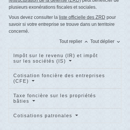
restructuration de la défense (ZRD)
peut bénéficier de
plusieurs exonérations fiscales et sociales.
Vous devez consulter la
liste officielle des ZRD
pour
savoir si votre entreprise se trouve dans un territoire
concerné.
keyboard_arrow_up
keyboard_arrow_down
Tout replier
Tout déplier
Impôt sur le revenu (IR) et impôt
sur les sociétés (IS)
Cotisation foncière des entreprises
(CFE)
Taxe foncière sur les propriétés
bâties
Cotisations patronales