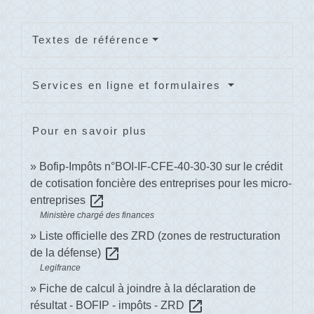
Textes de référence
Services en ligne et formulaires
Pour en savoir plus
Bofip-Impôts n°BOI-IF-CFE-40-30-30 sur le crédit
de cotisation foncière des entreprises pour les micro-
open_in_new
entreprises
Ministère chargé des finances
Liste officielle des ZRD (zones de restructuration
open_in_new
de la défense)
Legifrance
Fiche de calcul à joindre à la déclaration de
open_in_new
résultat - BOFIP - impôts - ZRD