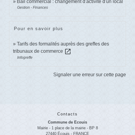
Bail commercial : changement d'activité d'un local
Gestion - Finances
Pour en savoir plus
Tarifs des formalités auprès des greffes des
open_in_new
tribunaux de commerce
Infogreffe
Signaler une erreur sur cette page
Contacts
Commune de Ecouis
Mairie - 1 place de la mairie - BP 8
27440 Écouis - FRANCE