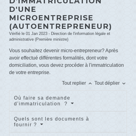
D'IMMATRICULATION
D'UNE
MICROENTREPRISE
(AUTOENTREPRENEUR)
Vérifié le 01 Jan 2023 - Direction de l'information légale et
administrative (Première ministre)
Vous souhaitez devenir micro-entrepreneur? Après
avoir effectué différentes formalités, dont votre
domiciliation, vous devez procéder à l'immatriculation
de votre entreprise.
keyboard_arrow_up
keyboard_arrow_down
Tout replier
Tout déplier
Où faire sa demande
d'immatriculation ?
Quels sont les documents à
fournir ?