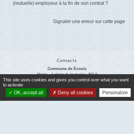
(mutuelle) employeur à la fin de son contrat ?
Signaler une erreur sur cette page
Contacts
Commune de Ecouis
Mairie - 1 place de la mairie - BP 8
This site uses cookies and gives you control over what you want
27440 Écouis - FRANCE
to activate
+33 2 32 69 44 11
OK, accept all
Deny all cookies
Personalize
Mentions légales
-
Politique de confidentialité
-
Accessibilité
-
Plan du site
-
Gestion des cookies