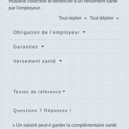
mutuelle collective et bénéficier d'un versement santé
par l'employeur.
keyboard_arrow_up
keyboard_arrow_down
Tout replier
Tout déplier
Obligation de l'employeur
Garanties
Versement santé
Textes de référence
Questions ? Réponses !
Un salarié peut-il garder la complémentaire santé