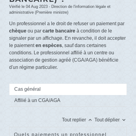
Vérifié le 04 Aug 2023 - Direction de l'information légale et
administrative (Première ministre)
Un professionnel a le droit de refuser un paiement par
chèque
ou par
carte bancaire
à condition de le
signaler par un affichage. En revanche, il doit accepter
le paiement
en espèces
, sauf dans certaines
conditions. Le professionnel affilié à un centre ou
association de gestion agréé (CGA/AGA) bénéficie
d'un régime particulier.
Cas général
Affilié à un CGA/AGA
keyboard_arrow_up
keyboard_arrow_down
Tout replier
Tout déplier
Quels paiements un professionnel