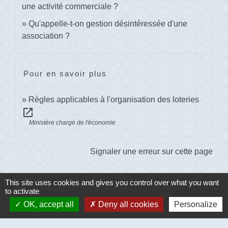
une activité commerciale ?
Qu'appelle-t-on gestion désintéressée d'une
association ?
Pour en savoir plus
Règles applicables à l'organisation des loteries
open_in_new
Ministère chargé de l'économie
Signaler une erreur sur cette page
This site uses cookies and gives you control over what you want
to activate
OK, accept all
Deny all cookies
Personalize
Contacts