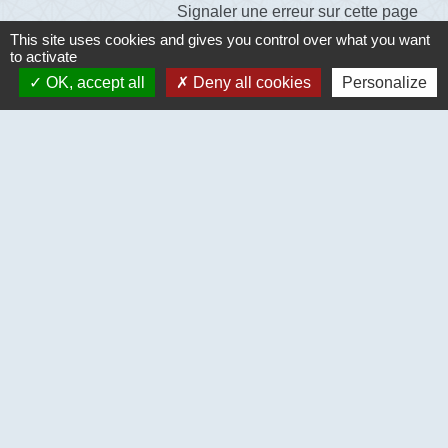
Signaler une erreur sur cette page
This site uses cookies and gives you control over what you want
to activate
OK, accept all
Deny all cookies
Personalize
Contacts
Commune de Ecouis
Mairie - 1 place de la mairie - BP 8
27440 Écouis - FRANCE
+33 2 32 69 44 11
Mentions légales
-
Politique de confidentialité
-
Accessibilité
-
Plan du site
-
Gestion des cookies
Site créé en partenariat avec Réseau des Communes