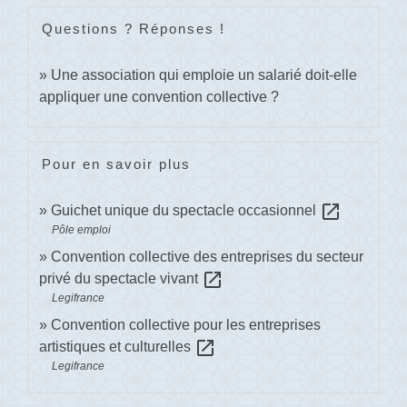
Questions ? Réponses !
Une association qui emploie un salarié doit-elle
appliquer une convention collective ?
Pour en savoir plus
open_in_new
Guichet unique du spectacle occasionnel
Pôle emploi
Convention collective des entreprises du secteur
open_in_new
privé du spectacle vivant
Legifrance
Convention collective pour les entreprises
open_in_new
artistiques et culturelles
Legifrance